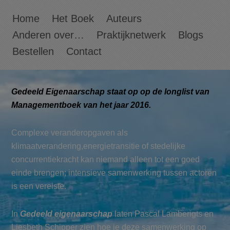
Home
Het Boek
Auteurs
Anderen over…
Praktijknetwerk
Blogs
Bestellen
Contact
Gedeeld Eigenaarschap staat op op de longlist van
Managementboek van het jaar 2016.
Complexe veranderopgaven als
klimaatverandering,energietransitie of stedelijke
concurrentiekracht kan niemand alleen tot een goed
einde brengen; intensieve samenwerking tussen actoren
is een vereiste.
In
Gedeeld eigenaarschap
laten Pascal Lamberigts en
Liesbeth Schipper zien hoe je deze samenwerking op