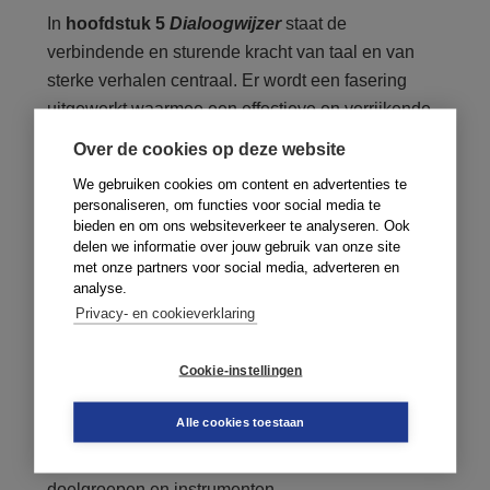
In
hoofdstuk 5
Dialoogwijzer
staat de
verbindende en sturende kracht van taal en van
sterke verhalen centraal. Er wordt een fasering
uitgewerkt waarmee een effectieve en verrijkende
dialoog kan worden opgezet en ingericht, met
Over de cookies op deze website
concrete tips voor de procesbegeleider en
We gebruiken cookies om content en advertenties te
deelnemers aan een dialoog.
personaliseren, om functies voor social media te
bieden en om ons websiteverkeer te analyseren. Ook
delen we informatie over jouw gebruik van onze site
6. Rollen kiezen én waarmaken
met onze partners voor social media, adverteren en
analyse.
In
hoofdstuk 6
Rollen kiezen én waarmaken
Privacy- en cookieverklaring
wordt een concreet stappenplan uitgewerkt aan de
hand waarvan een organisatie haar rol kan
Cookie-instellingen
bepalen en op een consistente manier kan invullen
tijdens het samenwerkingsproces. Ambitie en
Alle cookies toestaan
invloed zijn daar sleutelwoorden, evenals het
consistent doorvertalen daarvan in resultaten,
doelgroepen en instrumenten.