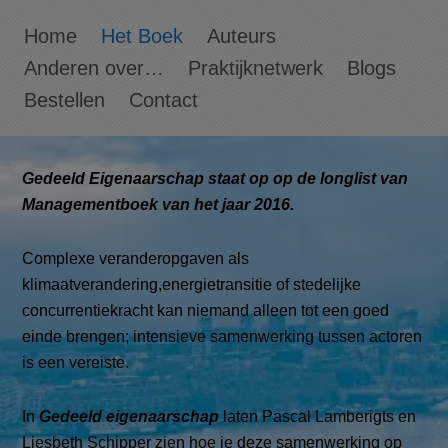
Home
Het Boek
Auteurs
Anderen over…
Praktijknetwerk
Blogs
Bestellen
Contact
Gedeeld Eigenaarschap staat op op de longlist van
Managementboek van het jaar 2016.
Complexe veranderopgaven als
klimaatverandering,energietransitie of stedelijke
concurrentiekracht kan niemand alleen tot een goed
einde brengen; intensieve samenwerking tussen actoren
is een vereiste.
In
Gedeeld eigenaarschap
laten Pascal Lamberigts en
Liesbeth Schipper zien hoe je deze samenwerking op