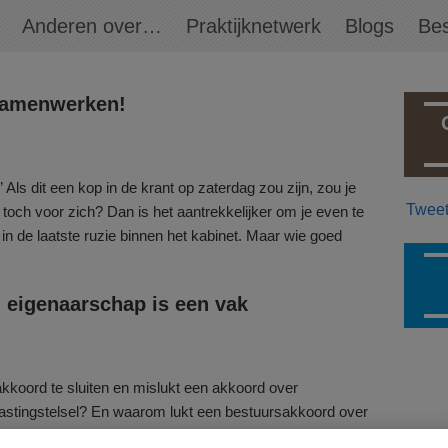
Anderen over…
Praktijknetwerk
Blogs
Bes
samenwerken!
ls dit een kop in de krant op zaterdag zou zijn, zou je
Twee
toch voor zich? Dan is het aantrekkelijker om je even te
f in de laatste ruzie binnen het kabinet. Maar wie goed
eigenaarschap is een vak
kkoord te sluiten en mislukt een akkoord over
astingstelsel? En waarom lukt een bestuursakkoord over
erveiligheid en zoetwater wel, en een akkoord over