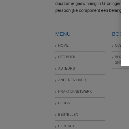
duurzame gaswinning in Groningen niet
persoonlijke component een belangrijke 
MENU
BOOM
HOME
OVER B
HET BOEK
BOOM 
SHOP
AUTEURS
ANDEREN OVER…
PRAKTIJKNETWERK
BLOGS
BESTELLEN
CONTACT