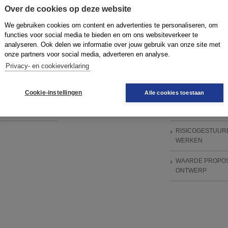
? Uit evaluaties van samenwerken blijkt vaak de
Over de cookies op deze website
factor te zijn. […]
lees meer
We gebruiken cookies om content en advertenties te personaliseren, om
functies voor social media te bieden en om ons websiteverkeer te
analyseren. Ook delen we informatie over jouw gebruik van onze site met
onze partners voor social media, adverteren en analyse.
PARTNERS
MEER BOEK
Privacy- en cookieverklaring
OOM UITGEVERS
ROYAL
WERKEN AAN DE
HASKONINGDHV|SMC
WAKKERE STAD
Cookie-instellingen
Alle cookies toestaan
MANAGEMENT
ONDERWEG
RISICOGESTUUR
WERKEN
WAARDE PROPOS
ONTWERP