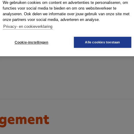
We gebruiken cookies om content en advertenties te personaliseren, om
HASKONINGDHV|SMC
WAKKERE STAD
functies voor social media te bieden en om ons websiteverkeer te
MANAGEMENT
analyseren. Ook delen we informatie over jouw gebruik van onze site met
ONDERWEG
onze partners voor social media, adverteren en analyse.
Privacy- en cookieverklaring
RISICOGESTUUR
WERKEN
Cookie-instellingen
Alle cookies toestaan
WAARDE PROPOS
ONTWERP