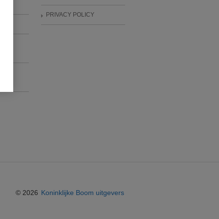
PRIVACY POLICY
D
ITIE
© 2026
Koninklijke Boom uitgevers