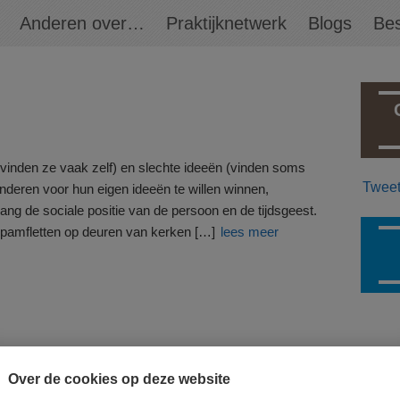
Anderen over…
Praktijknetwerk
Blogs
Bes
inden ze vaak zelf) en slechte ideeën (vinden soms
Twee
deren voor hun eigen ideeën te willen winnen,
ang de sociale positie van de persoon en de tijdsgeest.
amfletten op deuren van kerken […]
lees meer
PARTNERS
MEER BOEK
Over de cookies op deze website
OOM UITGEVERS
ROYAL
WERKEN AAN DE